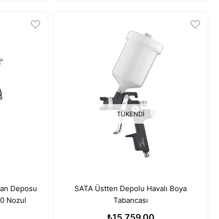
TÜKENDI
tan Deposu
SATA Üstten Depolu Havalı Boya
.0 Nozul
Tabancası
₺15.759,00