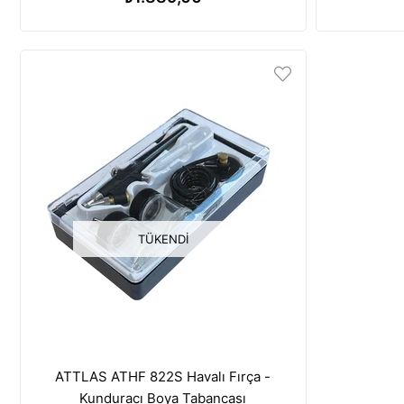
TÜKENDI
ATTLAS ATHF 822S Havalı Fırça -
Kunduracı Boya Tabancası