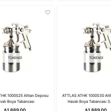
TÜKENDI
TÜKENDI
HK 1000S25 Alttan Deposu
ATTLAS ATHK 1000S30 Alt
valı Boya Tabancası
Havalı Boya Tabancası 3
₺1.889,00
₺1.889,00