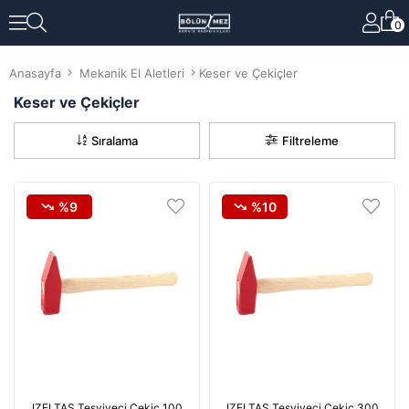
0
Anasayfa
Mekanik El Aletleri
Keser ve Çekiçler
Keser ve Çekiçler
Sıralama
Filtreleme
%9
%10
IZELTAS Tesviyeci Çekiç 100
IZELTAS Tesviyeci Çekiç 300