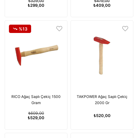
₺329,00
₺479,00
₺299,00
₺409,00
%13
RICO Ağaç Saplı Çekiç 1500
TAKPOWER Ağaç Saplı Çekiç
Gram
2000 Gr
₺609,00
₺520,00
₺529,00