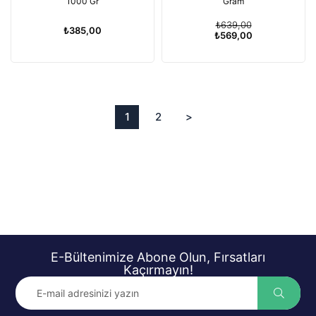
1000 Gr
Gram
₺639,00
₺385,00
₺569,00
1
2
>
E-Bültenimize Abone Olun, Fırsatları
Kaçırmayın!