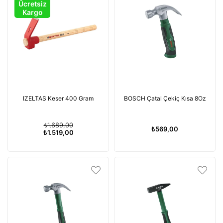
Ücretsiz
Kargo
IZELTAS Keser 400 Gram
BOSCH Çatal Çekiç Kısa 8Oz
₺1.689,00
₺569,00
₺1.519,00