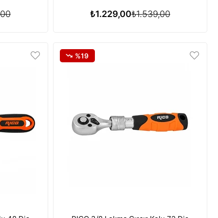
,00
₺1.229,00
₺1.539,00
%19