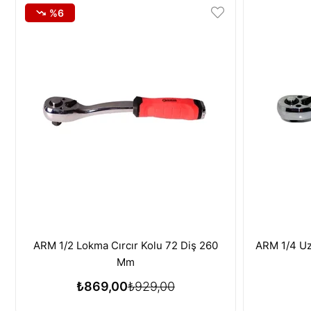
%6
ARM 1/2 Lokma Cırcır Kolu 72 Diş 260
ARM 1/4 Uz
Mm
₺869,00
₺929,00