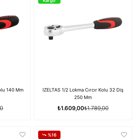
Kargo
Kolu 140 Mm
IZELTAS 1/2 Lokma Cırcır Kolu 32 Diş
250 Mm
00
₺1.609,00
₺1.789,00
%16