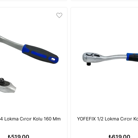
4 Lokma Cırcır Kolu 160 Mm
YOFEFIX 1/2 Lokma Cırcır 
₺519,00
₺619,00