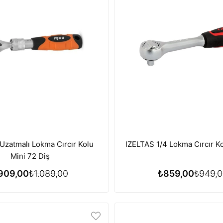
Uzatmalı Lokma Cırcır Kolu
IZELTAS 1/4 Lokma Cırcır 
Mini 72 Diş
909,00
₺1.089,00
₺859,00
₺949,