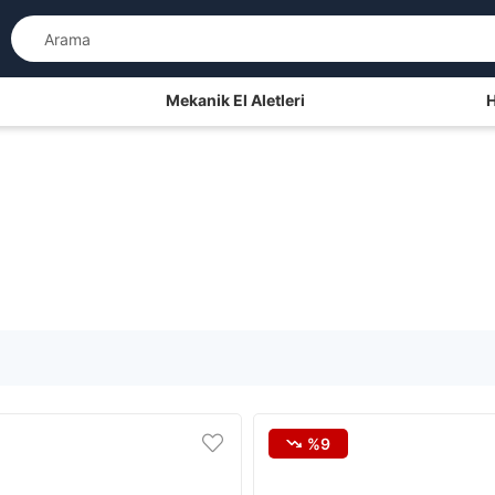
Mekanik El Aletleri
H
%9