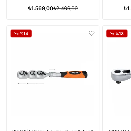
₺1.569,00
₺2.409,00
₺1
%14
%18