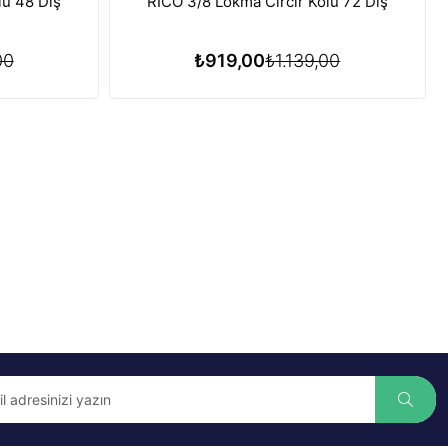
lu 48 Diş
RICO 3/8 Lokma Cırcır Kolu 72 Diş
00
₺919,00
₺1.139,00