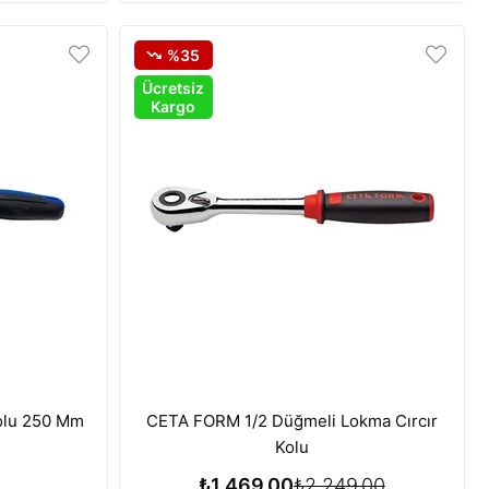
%35
Ücretsiz
Kargo
Kolu 250 Mm
CETA FORM 1/2 Düğmeli Lokma Cırcır
Kolu
₺1.469,00
₺2.249,00