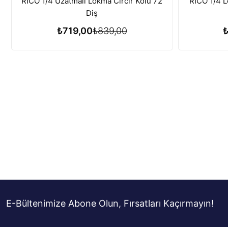
RICO 1/4 Uzatmalı Lokma Cırcır Kolu 72
RICO 1/4 L
Diş
₺719,00
₺839,00
E-Bültenimize Abone Olun, Fırsatları Kaçırmayın!