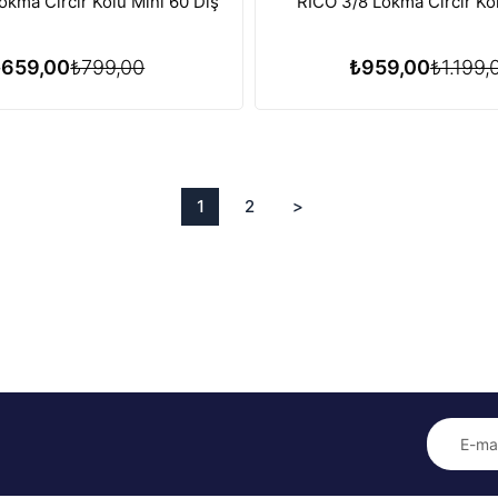
okma Cırcır Kolu Mini 60 Diş
RICO 3/8 Lokma Cırcır Ko
₺659,00
₺799,00
₺959,00
₺1.199,
1
2
>