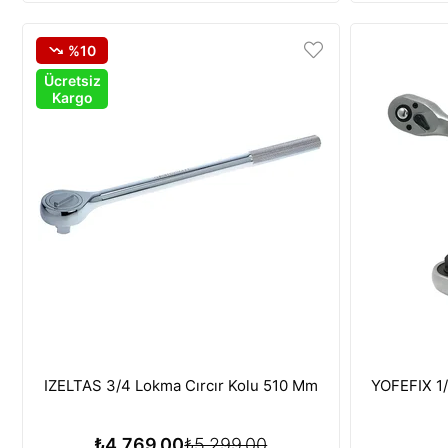
%10
Ücretsiz
Kargo
IZELTAS 3/4 Lokma Cırcır Kolu 510 Mm
YOFEFIX 1/
₺4.769,00
₺5.299,00