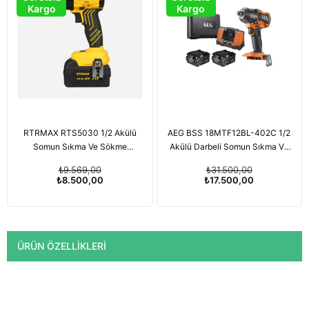
Kargo
Kargo
RTRMAX RTS5030 1/2 Akülü
AEG BSS 18MTF12BL-402C 1/2
Somun Sıkma Ve Sökme
Akülü Darbeli Somun Sıkma Ve
Makinesi Kömürsüz 350Nm
Sökme Makinesi 785Nm 18V
₺9.569,00
₺31.500,00
20V 4Ah
4Ah
₺8.500,00
₺17.500,00
ÜRÜN ÖZELLIKLERI