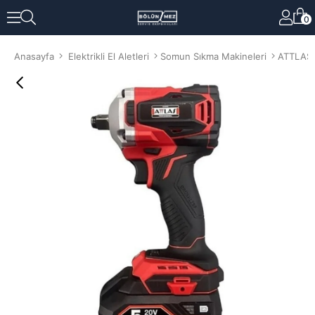
0
Anasayfa
Elektrikli El Aletleri
Somun Sıkma Makineleri