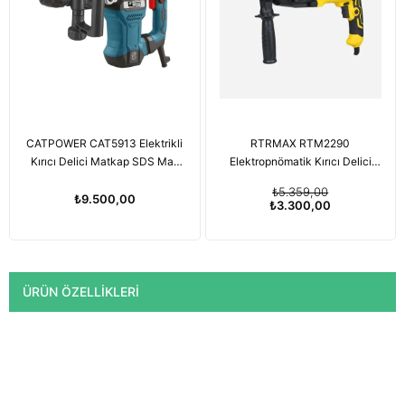
CATPOWER CAT5913 Elektrikli
RTRMAX RTM2290
Kırıcı Delici Matkap SDS Max
Elektropnömatik Kırıcı Delici
1600W
Matkap SDS Plus 1050W
₺5.359,00
₺9.500,00
₺3.300,00
ÜRÜN ÖZELLIKLERI