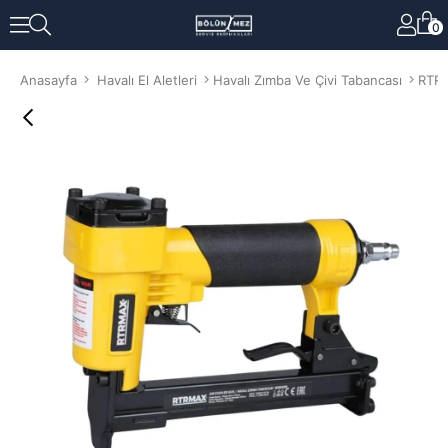
0
Anasayfa
Havalı El Aletleri
Havalı Zımba Ve Çivi Tabancası